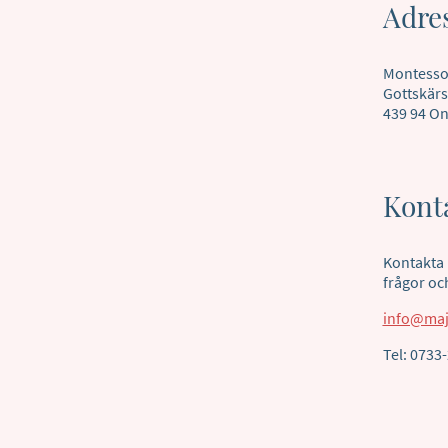
Adre
Montesso
Gottskär
439 94 On
Kont
Kontakta 
frågor oc
info@ma
Tel: 0733