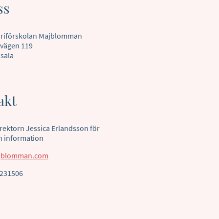
ss
riförskolan Majblomman
svägen 119
sala
akt
rektorn Jessica Erlandsson för
h information
jblomman.com
-231506